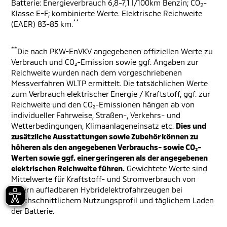
Batterie: Energieverbrauch 6,8-7,1 l/100km Benzin; CO
-
2
Klasse E-F; kombinierte Werte. Elektrische Reichweite
**
(EAER) 83-85 km.
**
Die nach PKW-EnVKV angegebenen offiziellen Werte zu
Verbrauch und CO₂-Emission sowie ggf. Angaben zur
Reichweite wurden nach dem vorgeschriebenen
Messverfahren WLTP ermittelt. Die tatsächlichen Werte
zum Verbrauch elektrischer Energie / Kraftstoff, ggf. zur
Reichweite und den CO₂-Emissionen hängen ab von
individueller Fahrweise, Straßen-, Verkehrs- und
Wetterbedingungen, Klimaanlageneinsatz etc.
Dies und
zusätzliche Ausstattungen sowie Zubehör können zu
höheren als den angegebenen Verbrauchs- sowie CO₂-
Werten sowie ggf. einer geringeren als der angegebenen
elektrischen Reichweite führen.
Gewichtete Werte sind
Mittelwerte für Kraftstoff- und Stromverbrauch von
extern aufladbaren Hybridelektrofahrzeugen bei
durchschnittlichem Nutzungsprofil und täglichem Laden
der Batterie.