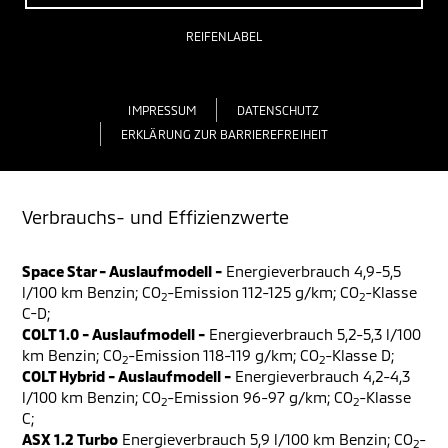
REIFENLABEL
IMPRESSUM
DATENSCHUTZ
ERKLÄRUNG ZUR BARRIEREFREIHEIT
Verbrauchs- und Effizienzwerte
Space Star - Auslaufmodell -
Energieverbrauch 4,9-5,5
l/100 km Benzin; CO
-Emission 112-125 g/km; CO
-Klasse
2
2
C-D;
COLT 1.0 - Auslaufmodell -
Energieverbrauch 5,2-5,3 l/100
km Benzin; CO
-Emission 118-119 g/km; CO
-Klasse D;
2
2
COLT Hybrid - Auslaufmodell -
Energieverbrauch 4,2-4,3
l/100 km Benzin; CO
-Emission 96-97 g/km; CO
-Klasse
2
2
C;
ASX 1.2 Turbo
Energieverbrauch 5,9 l/100 km Benzin; CO
-
2