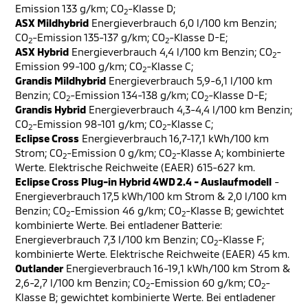
Emission 133 g/km; CO
-Klasse D;
2
ASX Mildhybrid
Energieverbrauch 6,0 l/100 km Benzin;
CO
-Emission 135-137 g/km; CO
-Klasse D-E;
2
2
ASX Hybrid
Energieverbrauch 4,4 l/100 km Benzin; CO
-
2
Emission 99-100 g/km; CO
-Klasse C;
2
Grandis Mildhybrid
Energieverbrauch 5,9-6,1 l/100 km
Benzin; CO
-Emission 134-138 g/km; CO
-Klasse D-E;
2
2
Grandis Hybrid
Energieverbrauch 4,3-4,4 l/100 km Benzin;
CO
-Emission 98-101 g/km; CO
-Klasse C;
2
2
Eclipse Cross
Energieverbrauch 16,7-17,1 kWh/100 km
Strom; CO
-Emission 0 g/km; CO
-Klasse A; kombinierte
2
2
Werte. Elektrische Reichweite (EAER) 615-627 km.
Eclipse Cross Plug-in Hybrid 4WD 2.4 - Auslaufmodell
-
Energieverbrauch 17,5 kWh/100 km Strom & 2,0 l/100 km
Benzin; CO
-Emission 46 g/km; CO
-Klasse B; gewichtet
2
2
kombinierte Werte. Bei entladener Batterie:
Energieverbrauch 7,3 l/100 km Benzin; CO
-Klasse F;
2
kombinierte Werte. Elektrische Reichweite (EAER) 45 km.
Outlander
Energieverbrauch 16-19,1 kWh/100 km Strom &
2,6-2,7 l/100 km Benzin; CO
-Emission 60 g/km; CO
-
2
2
Klasse B; gewichtet kombinierte Werte. Bei entladener